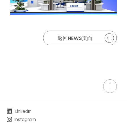
返回NEWS页面
LinkedIn
Instagram